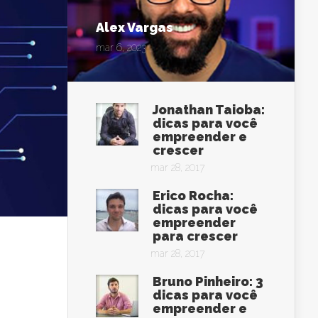
Alex Vargas
mar 6, 2023
Jonathan Taioba:
dicas para você
empreender e
crescer
mar 28, 2017
Erico Rocha:
dicas para você
empreender
para crescer
mar 28, 2017
Bruno Pinheiro: 3
dicas para você
empreender e